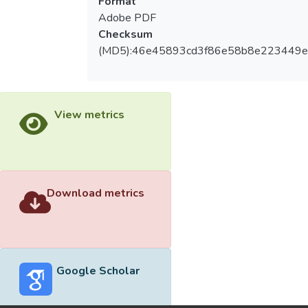
Format
Adobe PDF
Checksum
(MD5):46e45893cd3f86e58b8e223449
View metrics
Download metrics
Google Scholar