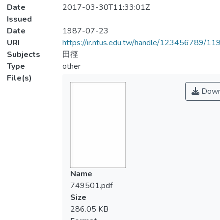
Date
2017-03-30T11:33:01Z
Issued
Date
1987-07-23
URI
https://ir.ntus.edu.tw/handle/123456789/1
Subjects
田徑
Type
other
File(s)
Down
Name
749501.pdf
Size
286.05 KB