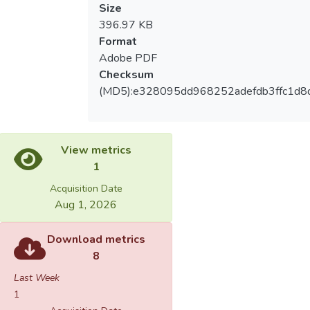
Size
396.97 KB
Format
Adobe PDF
Checksum
(MD5):e328095dd968252adefdb3ffc1d8
View metrics
1
Acquisition Date
Aug 1, 2026
Download metrics
8
Last Week
1