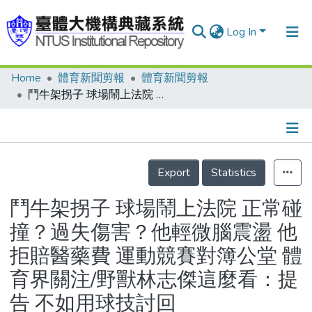
Log In
Home
體育新聞剪報
體育新聞剪報
Communities & Collections
鬥牛架拐子 球場鬧上法院 正常碰撞？過失傷害？他輕微腦震盪 他拒賠醫藥費 運動競賽對簿公堂 體育界關注/野獸林志傑這麼看：提告 不如用球技討回
Research Outputs
Fundings & Projects
Details
People
Export
Statistics
Organizations
鬥牛架拐子 球場鬧上法院 正常碰
Statistics
撞？過失傷害？他輕微腦震盪 他
拒賠醫藥費 運動競賽對簿公堂 體
育界關注/野獸林志傑這麼看：提
告 不如用球技討回