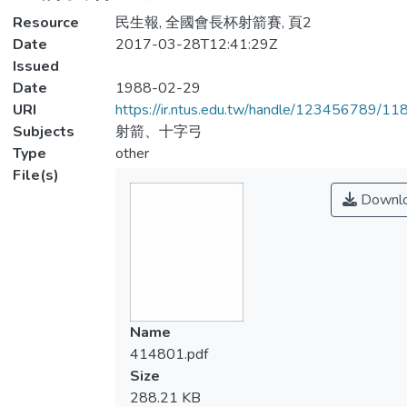
Resource
民生報, 全國會長杯射箭賽, 頁2
Date
2017-03-28T12:41:29Z
Issued
Date
1988-02-29
URI
https://ir.ntus.edu.tw/handle/123456789/1
Subjects
射箭、十字弓
Type
other
File(s)
Downl
Name
414801.pdf
Size
288.21 KB