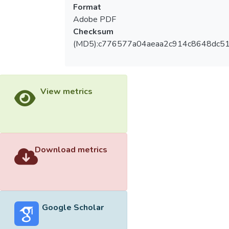
Format
Adobe PDF
Checksum
(MD5):c776577a04aeaa2c914c8648dc51
View metrics
Download metrics
Google Scholar