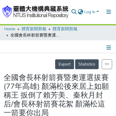
Log In
Home
體育新聞剪報
體育新聞剪報
Communities & Collections
全國會長杯射箭賽暨奧運選拔賽(77年高雄) 顏滿松後來居上如願稱王 扳倒了賴芳美、秦秋月封后/會長杯射箭賽花絮 顏滿松這一箭要你出局
Research Outputs
Fundings & Projects
Details
People
Export
Statistics
Organizations
全國會長杯射箭賽暨奧運選拔賽
Statistics
(77年高雄) 顏滿松後來居上如願
稱王 扳倒了賴芳美、秦秋月封
后/會長杯射箭賽花絮 顏滿松這
一箭要你出局