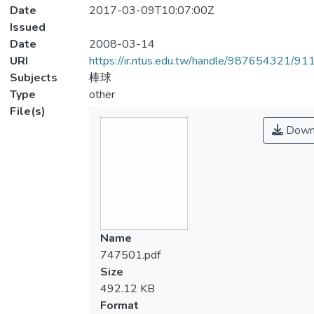
Date
2017-03-09T10:07:00Z
Issued
Date
2008-03-14
URI
https://ir.ntus.edu.tw/handle/987654321/91
Subjects
棒球
Type
other
File(s)
Down
Name
747501.pdf
Size
492.12 KB
Format