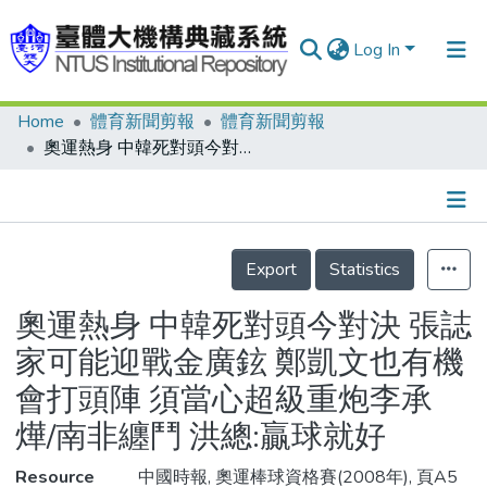
Log In
Home
體育新聞剪報
體育新聞剪報
Communities & Collections
奧運熱身 中韓死對頭今對決 張誌家可能迎戰金廣鉉 鄭凱文也有機會打頭陣 須當心超級重炮李承燁/南非纏鬥 洪總:贏球就好
Research Outputs
Fundings & Projects
Details
People
Export
Statistics
Organizations
奧運熱身 中韓死對頭今對決 張誌
Statistics
家可能迎戰金廣鉉 鄭凱文也有機
會打頭陣 須當心超級重炮李承
燁/南非纏鬥 洪總:贏球就好
Resource
中國時報, 奧運棒球資格賽(2008年), 頁A5