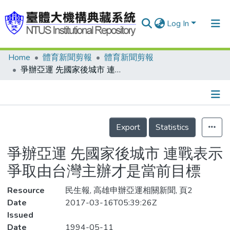
Log In
Home
體育新聞剪報
體育新聞剪報
Communities & Collections
爭辦亞運 先國家後城市 連戰表示 爭取由台灣主辦才是當前目標
Research Outputs
Fundings & Projects
Details
People
Export
Statistics
Organizations
爭辦亞運 先國家後城市 連戰表示
Statistics
爭取由台灣主辦才是當前目標
Resource
民生報, 高雄申辦亞運相關新聞, 頁2
Date
2017-03-16T05:39:26Z
Issued
Date
1994-05-11