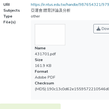
URI
https://ir.ntus.edu.tw/handle/987654321/97
Subjects
亞運會;體育評論及分析
Type
other
File(s)
Dow
Name
431701.pdf
Size
161.9 KB
Format
Adobe PDF
Checksum
(MD5):190c13c0d62e1559572210546d