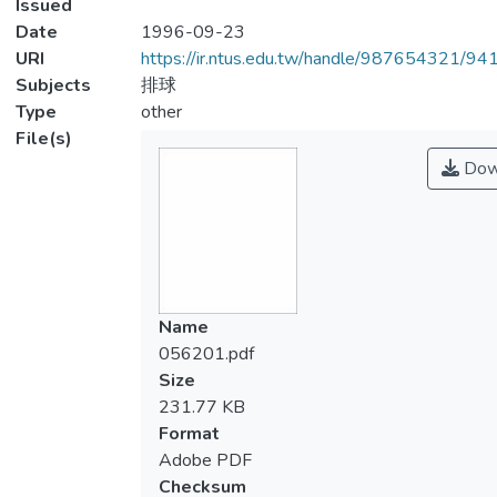
Issued
Date
1996-09-23
URI
https://ir.ntus.edu.tw/handle/987654321/94
Subjects
排球
Type
other
File(s)
Dow
Name
056201.pdf
Size
231.77 KB
Format
Adobe PDF
Checksum