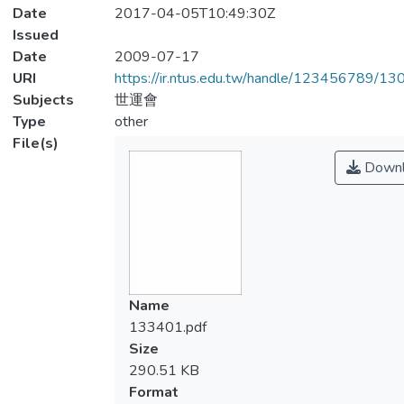
Date
2017-04-05T10:49:30Z
Issued
Date
2009-07-17
URI
https://ir.ntus.edu.tw/handle/123456789/1
Subjects
世運會
Type
other
File(s)
Downl
Name
133401.pdf
Size
290.51 KB
Format