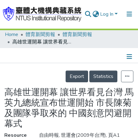
Log In
Home
體育新聞剪報
體育新聞剪報
Communities & Collections
高雄世運開幕 讓世界看見台灣 馬英九總統宣布世運開始 市長陳菊及團隊爭取來的 中國刻意閃避開幕式
Research Outputs
Fundings & Projects
Details
People
Export
Statistics
Organizations
高雄世運開幕 讓世界看見台灣 馬
Statistics
英九總統宣布世運開始 市長陳菊
及團隊爭取來的 中國刻意閃避開
幕式
Resource
自由時報, 世運會(2009年台灣), 頁A1