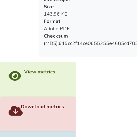
Size
143.96 KB
Format
Adobe PDF
Checksum
(MD5):619cc2f14ce0655255e4685cd78
View metrics
Download metrics