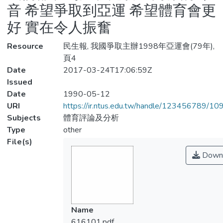
音 希望爭取到亞運 希望體育會更
好 實在令人振奮
Resource
民生報, 我國爭取主辦1998年亞運會(79年),
頁4
Date
2017-03-24T17:06:59Z
Issued
Date
1990-05-12
URI
https://ir.ntus.edu.tw/handle/123456789/1
Subjects
體育評論及分析
Type
other
File(s)
Down
Name
616101.pdf