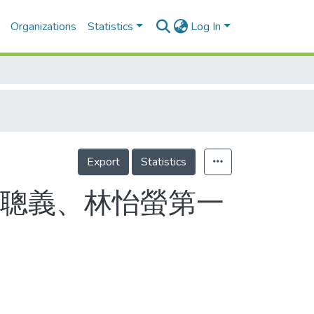
Organizations
Statistics
Log In
Export
Statistics
吳聰義、林怡螢第一