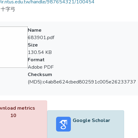
//ir.ntus.edu.tw/handle/987654321/100454
、十字弓
Name
683901.pdf
Size
130.54 KB
Format
Adobe PDF
Checksum
(MD5):c4ab8e624cbed802591c005e26233737
nload metrics
10
Google Scholar