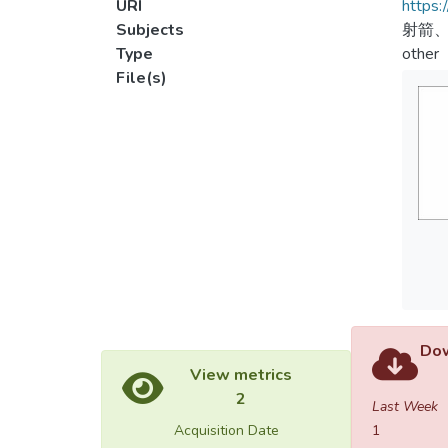
URI
https:
Subjects
射箭
Type
other
File(s)
Dow
View metrics
2
Last Week
Acquisition Date
1