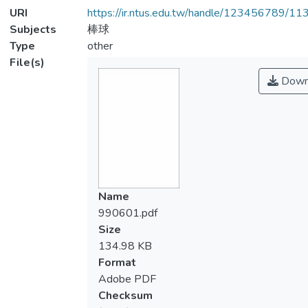
URI
https://ir.ntus.edu.tw/handle/123456789/1
Subjects
棒球
Type
other
File(s)
Down
Name
990601.pdf
Size
134.98 KB
Format
Adobe PDF
Checksum