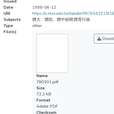
Issued
Date
1998-06-12
URI
https://ir.ntus.edu.tw/handle/987654321/81
Subjects
體大、體院、體中校聞;體育行政
Type
other
File(s)
Downl
Name
780301.pdf
Size
72.2 KB
Format
Adobe PDF
Checksum