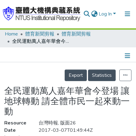
Log In
Home
體育新聞剪報
體育新聞剪報
Communities & Collections
全民運動萬人嘉年華會今登場 讓地球轉動 請全體市民一起來動一動
Research Outputs
Fundings & Projects
Details
People
Export
Statistics
Organizations
全民運動萬人嘉年華會今登場 讓
Statistics
地球轉動 請全體市民一起來動一
動
Resource
台灣時報, 版面26
Date
2017-03-07T01:49:44Z