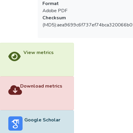
Format
Adobe PDF
Checksum
(MD5):aea9699c6f737ef74bca320066b
View metrics
Download metrics
Google Scholar