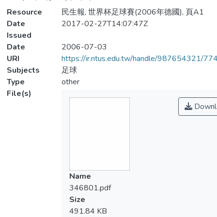
Resource
民生報, 世界杯足球賽(2006年德國), 頁A1
Date
2017-02-27T14:07:47Z
Issued
Date
2006-07-03
URI
https://ir.ntus.edu.tw/handle/987654321/77
Subjects
足球
Type
other
File(s)
Downl
Name
346801.pdf
Size
491.84 KB