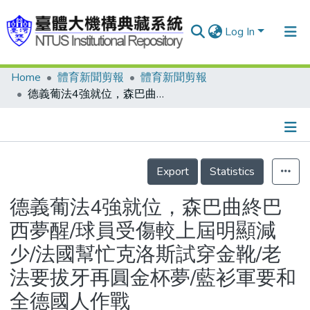
Log In
Home
體育新聞剪報
體育新聞剪報
Communities & Collections
德義葡法4強就位，森巴曲終巴西夢醒/球員受傷較上屆明顯減少/法國幫忙克洛斯試穿金靴/老法要拔牙再圓金杯夢/藍衫軍要和全德國人作戰
Research Outputs
Fundings & Projects
Details
People
Export
Statistics
Organizations
德義葡法4強就位，森巴曲終巴
Statistics
西夢醒/球員受傷較上屆明顯減
少/法國幫忙克洛斯試穿金靴/老
法要拔牙再圓金杯夢/藍衫軍要和
全德國人作戰