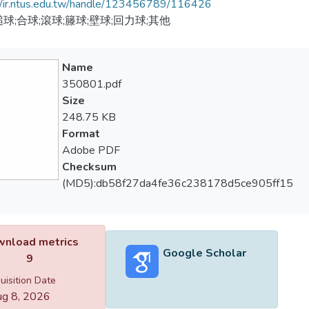
//ir.ntus.edu.tw/handle/123456789/116426
槌球;合球;滾球;籐球;壁球;回力球;其他
Name
350801.pdf
Size
248.75 KB
Format
Adobe PDF
Checksum
(MD5):db58f27da4fe36c238178d5ce905ff15
nload metrics
Google Scholar
9
uisition Date
g 8, 2026