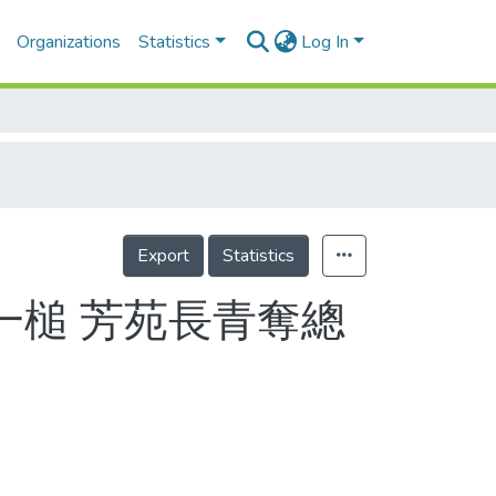
Organizations
Statistics
Log In
Export
Statistics
一槌 芳苑長青奪總