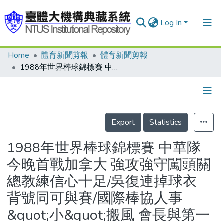
Log In
Home
體育新聞剪報
體育新聞剪報
Communities & Collections
1988年世界棒球錦標賽 中華隊今晚首戰加拿大 強攻強守闖頭關 總教練信心十足/吳復連掉球衣 背號同可與賽/國際棒協人事&quot;小&quot;搬風 會長與第一副會長都獲連任
Research Outputs
Fundings & Projects
Details
People
Export
Statistics
Organizations
1988年世界棒球錦標賽 中華隊
Statistics
今晚首戰加拿大 強攻強守闖頭關
總教練信心十足/吳復連掉球衣
背號同可與賽/國際棒協人事
&quot;小&quot;搬風 會長與第一