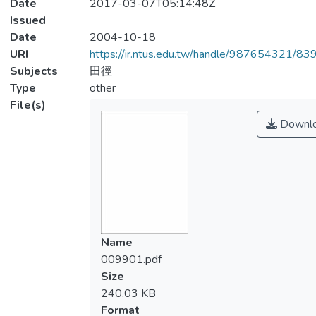
Date
2017-03-07T05:14:48Z
Issued
Date
2004-10-18
URI
https://ir.ntus.edu.tw/handle/987654321/83
Subjects
田徑
Type
other
File(s)
Downl
Name
009901.pdf
Size
240.03 KB
Format