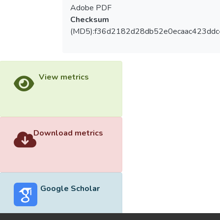
Adobe PDF
Checksum
(MD5):f36d2182d28db52e0ecaac423ddc
View metrics
Download metrics
Google Scholar