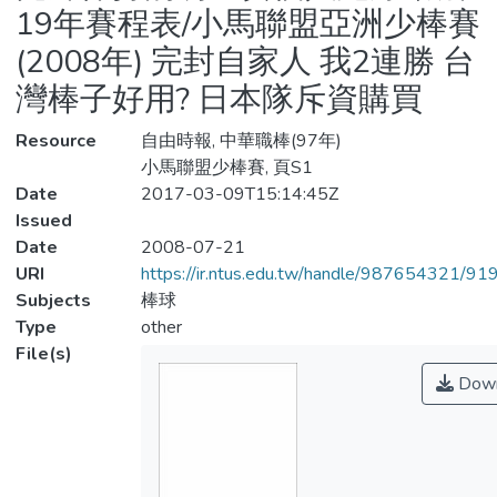
19年賽程表/小馬聯盟亞洲少棒賽
(2008年) 完封自家人 我2連勝 台
灣棒子好用? 日本隊斥資購買
Resource
自由時報, 中華職棒(97年)
小馬聯盟少棒賽, 頁S1
Date
2017-03-09T15:14:45Z
Issued
Date
2008-07-21
URI
https://ir.ntus.edu.tw/handle/987654321/91
Subjects
棒球
Type
other
File(s)
Down