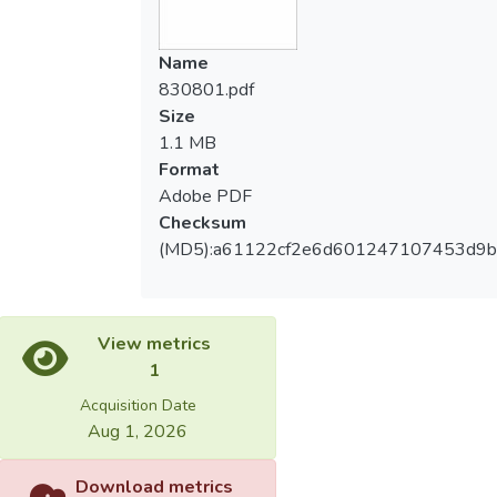
Name
830801.pdf
Size
1.1 MB
Format
Adobe PDF
Checksum
(MD5):a61122cf2e6d601247107453d9
View metrics
1
Acquisition Date
Aug 1, 2026
Download metrics