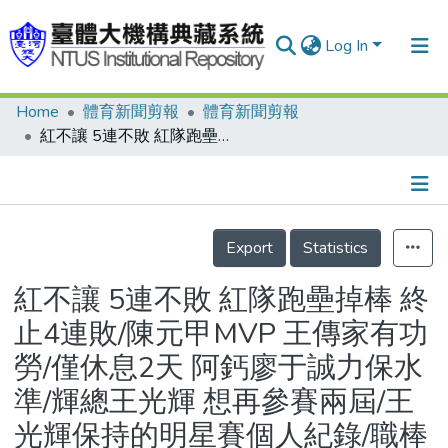
Log In
Home
體育新聞剪報
體育新聞剪報
Communities & Collections
紅不讓 5連不敗 紅隊跑壘掉棒 終止4連敗/陳元甲MVP 王傳家有功勞/僅休息2天 阿鈣廖于誠力保水準/輝總王光輝 想再參賽兩屆/王光輝保持的明星賽個人紀錄/職棒19年賽程表/小馬聯盟亞洲少棒賽(2008年) 完封自家人 我2連勝 台灣棒子好用? 日本隊斥資購買
Research Outputs
Fundings & Projects
Details
People
Export
Statistics
Organizations
紅不讓 5連不敗 紅隊跑壘掉棒 終
Statistics
止4連敗/陳元甲MVP 王傳家有功
勞/僅休息2天 阿鈣廖于誠力保水
準/輝總王光輝 想再參賽兩屆/王
光輝保持的明星賽個人紀錄/職棒