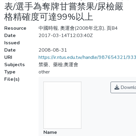
表/選手為奪牌甘嘗禁果/尿檢嚴
格精確度可達99%以上
Resource
中國時報, 奧運會(2008年北京), 頁B4
Date
2017-03-14T12:03:40Z
Issued
Date
2008-08-31
URI
https://ir.ntus.edu.tw/handle/987654321/93
Subjects
禁藥、藥檢;奧運會
Type
other
File(s)
Downl
Name