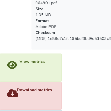
964901.pdf
Size
1.05 MB
Format
Adobe PDF
Checksum
(MD5):1e88d7c1fe195bdf3bd9d53503c3
View metrics
Download metrics