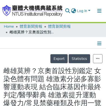
Log In
Home
體育新聞剪報
體育新聞剪報
Communities & Collections
雌雄莫辨？京奧首設性別鑑定 女染色體有問題 雄激素分泌多寡影響運動表現 結合臨床基因作最終判定/醫學辭典 雄激素提升運動爆發力/常見禁藥種類及作用一覽表/選手為奪牌甘嘗禁果/尿檢嚴格精確度可達99%以上
Research Outputs
Fundings & Projects
Details
People
Export
Statistics
Organizations
雌雄莫辨？京奧首設性別鑑定 女
Statistics
染色體有問題 雄激素分泌多寡影
響運動表現 結合臨床基因作最終
判定/醫學辭典 雄激素提升運動
爆發力/常見禁藥種類及作用一覽