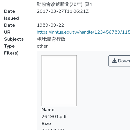
動協會改選新聞(78年), 頁4
Date
2017-03-27T11:06:21Z
Issued
Date
1989-09-22
URI
https://ir.ntus.edu.tw/handle/123456789/1
Subjects
棒球;體育行政
Type
other
File(s)
Down
Name
264901.pdf
Size