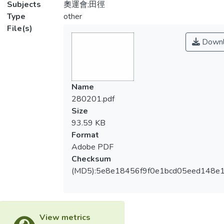
Subjects
奧運會;田徑
Type
other
File(s)
Downl
Name
280201.pdf
Size
93.59 KB
Format
Adobe PDF
Checksum
(MD5):5e8e18456f9f0e1bcd05eed148e
View metrics