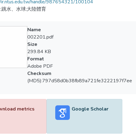
//ir.ntus.edu.tw/handle/987654321/100104
;跳水、水球;大陸體育
Name
002201.pdf
Size
299.84 KB
Format
Adobe PDF
Checksum
(MD5):797d58d0b38fb89a721fe3222197f7ee
nload metrics
Google Scholar