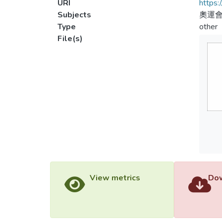
URI
https:
Subjects
奧運會
Type
other
File(s)
View metrics
Dow