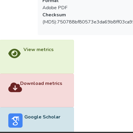
Format
Adobe PDF
Checksum
(MD5):750788bf80573e3da69b8ff03ca
View metrics
Download metrics
Google Scholar