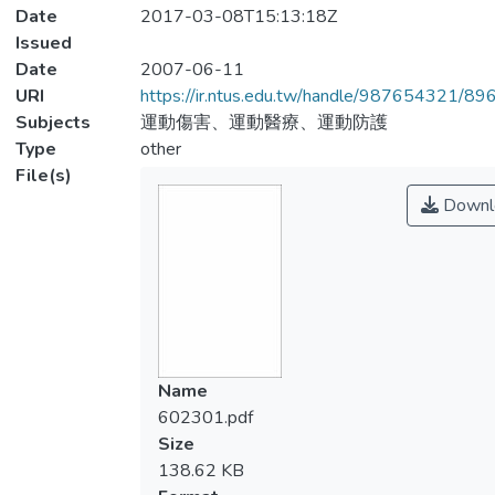
Date
2017-03-08T15:13:18Z
Issued
Date
2007-06-11
URI
https://ir.ntus.edu.tw/handle/987654321/89
Subjects
運動傷害、運動醫療、運動防護
Type
other
File(s)
Downl
Name
602301.pdf
Size
138.62 KB