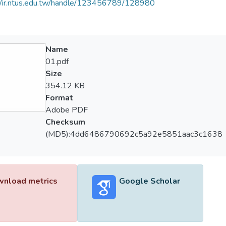
//ir.ntus.edu.tw/handle/123456789/128980
Name
01.pdf
Size
354.12 KB
Format
Adobe PDF
Checksum
(MD5):4dd6486790692c5a92e5851aac3c1638
nload metrics
Google Scholar