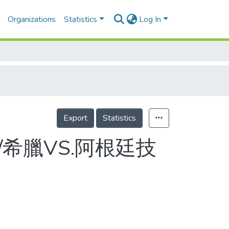
Organizations
Statistics
Log In
Export
Statistics
/希臘VS.阿根廷技