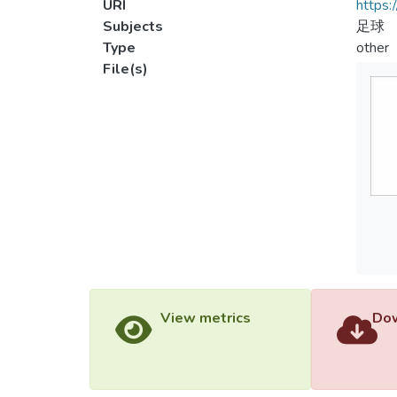
URI
https:
Subjects
足球
Type
other
File(s)
View metrics
Dow