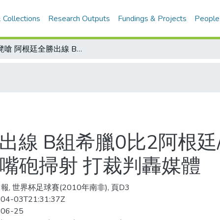
 Collections
Research Outputs
Fundings & Projects
People
板凳嗆 阿根廷全勝出線 B組希臘0比2阿根廷/希臘VS.阿根廷技術統計表/馬拉度納嘴砲掃射 打裁判轟媒體
出線 B組希臘0比2阿根廷
納嘴砲掃射 打裁判轟媒體
報, 世界杯足球賽(2010年南非), 頁D3
04-03T21:31:37Z
-06-25