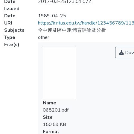
Date
2017-03-25T23:01:07Z
Issued
Date
1989-04-25
URI
https://ir.ntus.edu.tw/handle/123456789/1
Subjects
全中運及區中運;體育評論及分析
Type
other
File(s)
Dow
Name
068201.pdf
Size
150.59 KB
Format