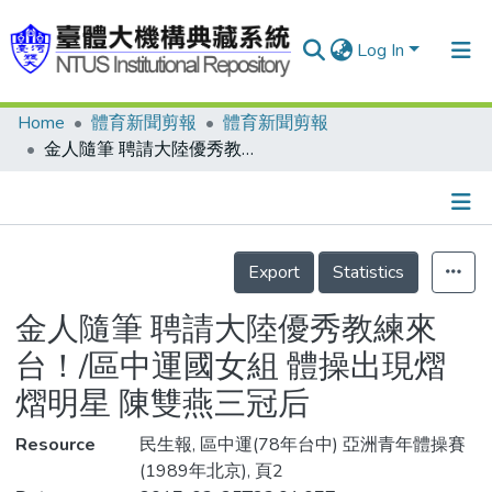
Log In
Home
體育新聞剪報
體育新聞剪報
Communities & Collections
金人隨筆 聘請大陸優秀教練來台！/區中運國女組 體操出現熠熠明星 陳雙燕三冠后
Research Outputs
Fundings & Projects
Details
People
Export
Statistics
Organizations
金人隨筆 聘請大陸優秀教練來
Statistics
台！/區中運國女組 體操出現熠
熠明星 陳雙燕三冠后
Resource
民生報, 區中運(78年台中) 亞洲青年體操賽
(1989年北京), 頁2