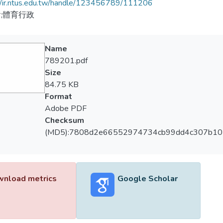
//ir.ntus.edu.tw/handle/123456789/111206
;體育行政
Name
789201.pdf
Size
84.75 KB
Format
Adobe PDF
Checksum
(MD5):7808d2e66552974734cb99dd4c307b10
nload metrics
Google Scholar