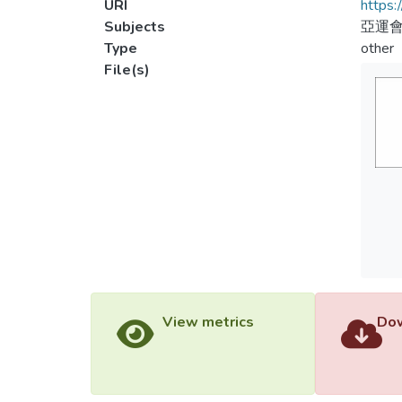
URI
https:
Subjects
亞運會
Type
other
File(s)
View metrics
Dow