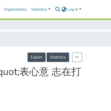
Organizations
Statistics
Log In
Export
Statistics
uot;表心意 志在打