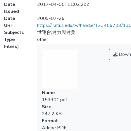
Date
2017-04-05T11:02:28Z
Issued
Date
2009-07-26
URI
https://ir.ntus.edu.tw/handle/123456789/1
Subjects
世運會;健力與健美
Type
other
File(s)
Down
Name
153301.pdf
Size
247.2 KB
Format
Adobe PDF