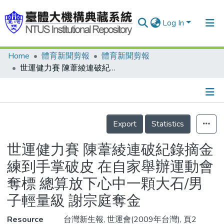
Log In
Home
體育新聞剪報
體育新聞剪報
Communities & Collections
世運健力賽 陳葦綾連破紀錄摘金 練到手掌破皮 在自家舉辦運動會奪標 總算放下心中一顆大石/男子輕量級 謝宗庭奪金
Research Outputs
Fundings & Projects
Details
People
Export
Statistics
Organizations
世運健力賽 陳葦綾連破紀錄摘金
Statistics
練到手掌破皮 在自家舉辦運動會
奪標 總算放下心中一顆大石/男
子輕量級 謝宗庭奪金
Resource
台灣新生報, 世運會(2009年台灣), 頁2