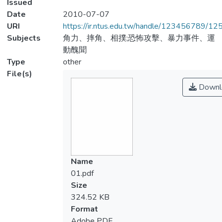
Issued
Date
2010-07-07
URI
https://ir.ntus.edu.tw/handle/123456789/1
Subjects
角力、摔角、相撲;恐怖攻擊、暴力事件、運
動醜聞
Type
other
File(s)
Downl
Name
01.pdf
Size
324.52 KB
Format
Adobe PDF