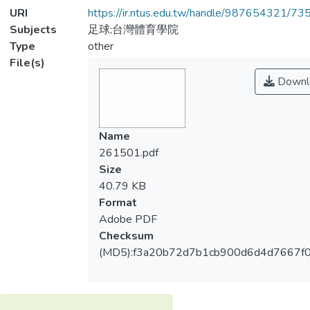
URI
https://ir.ntus.edu.tw/handle/987654321/73
Subjects
足球;台灣體育學院
Type
other
File(s)
Downl
Name
261501.pdf
Size
40.79 KB
Format
Adobe PDF
Checksum
(MD5):f3a20b72d7b1cb900d6d4d7667f