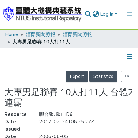
Log In
Home
體育新聞剪報
體育新聞剪報
Communities & Collections
大專男足聯賽 10人打11人 台體2連霸
Research Outputs
Fundings & Projects
Details
People
Export
Statistics
Organizations
大專男足聯賽 10人打11人 台體2
Statistics
連霸
Resource
聯合報, 版面D6
Date
2017-02-24T08:35:27Z
Issued
Date
2006-06-05