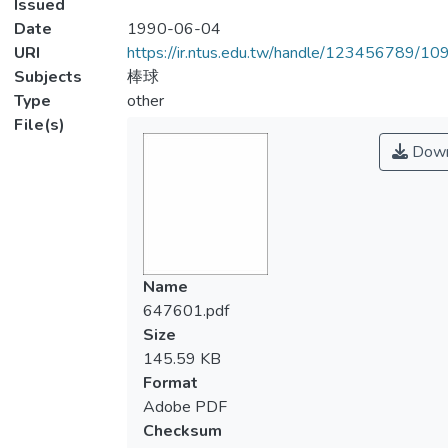
Issued
Date
1990-06-04
URI
https://ir.ntus.edu.tw/handle/123456789/1
Subjects
棒球
Type
other
File(s)
Down
Name
647601.pdf
Size
145.59 KB
Format
Adobe PDF
Checksum