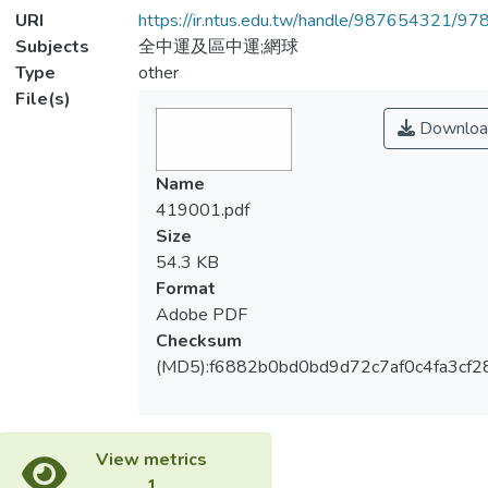
URI
https://ir.ntus.edu.tw/handle/987654321/97
Subjects
全中運及區中運;網球
Type
other
File(s)
Downloa
Name
419001.pdf
Size
54.3 KB
Format
Adobe PDF
Checksum
(MD5):f6882b0bd0bd9d72c7af0c4fa3cf2
View metrics
1