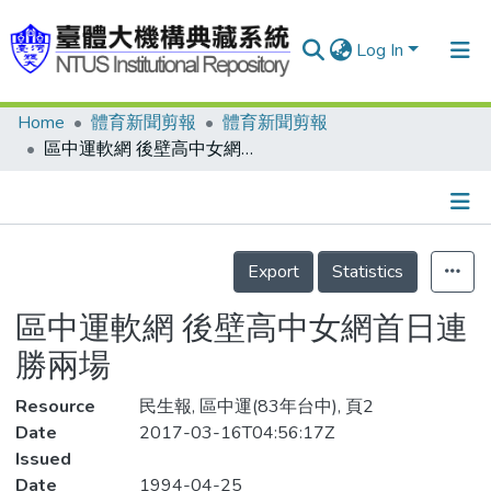
Log In
Home
體育新聞剪報
體育新聞剪報
Communities & Collections
區中運軟網 後壁高中女網首日連勝兩場
Research Outputs
Fundings & Projects
Details
People
Export
Statistics
Organizations
區中運軟網 後壁高中女網首日連
Statistics
勝兩場
Resource
民生報, 區中運(83年台中), 頁2
Date
2017-03-16T04:56:17Z
Issued
Date
1994-04-25