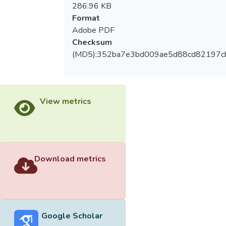
286.96 KB
Format
Adobe PDF
Checksum
(MD5):352ba7e3bd009ae5d88cd82197c
View metrics
Download metrics
Google Scholar