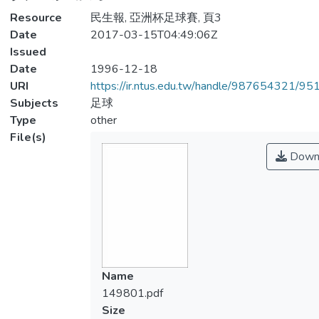
Resource
民生報, 亞洲杯足球賽, 頁3
Date
2017-03-15T04:49:06Z
Issued
Date
1996-12-18
URI
https://ir.ntus.edu.tw/handle/987654321/95
Subjects
足球
Type
other
File(s)
Down
Name
149801.pdf
Size