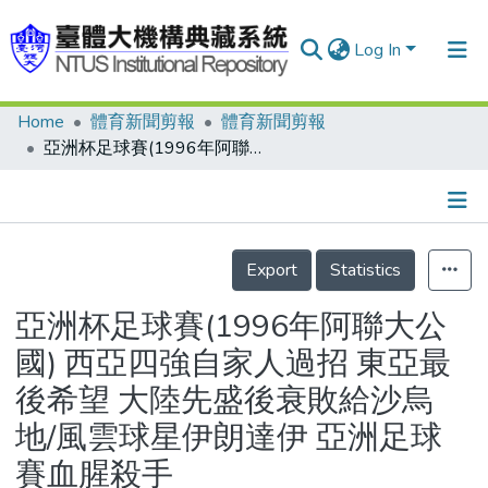
Log In
Home
體育新聞剪報
體育新聞剪報
Communities & Collections
亞洲杯足球賽(1996年阿聯大公國) 西亞四強自家人過招 東亞最後希望 大陸先盛後衰敗給沙烏地/風雲球星伊朗達伊 亞洲足球賽血腥殺手
Research Outputs
Fundings & Projects
Details
People
Export
Statistics
Organizations
亞洲杯足球賽(1996年阿聯大公
Statistics
國) 西亞四強自家人過招 東亞最
後希望 大陸先盛後衰敗給沙烏
地/風雲球星伊朗達伊 亞洲足球
賽血腥殺手