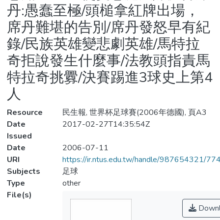
丹:愚蠢至極/頭槌拿紅牌出場，
席丹難堪的告別/席丹發怒早有紀
錄/民族英雄變悲劇英雄/馬特拉
奇拒說發生什麼事/法教頭指責馬
特拉奇挑釁/決賽踢進3球史上第4
人
Resource
民生報, 世界杯足球賽(2006年德國), 頁A3
Date
2017-02-27T14:35:54Z
Issued
Date
2006-07-11
URI
https://ir.ntus.edu.tw/handle/987654321/77
Subjects
足球
Type
other
File(s)
Downl