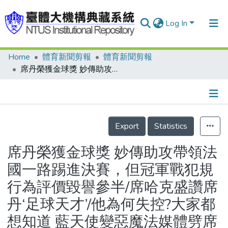
Log In
Home
體育新聞剪報
體育新聞剪報
Communities & Collections
席丹榮獲金球獎 妙傳助攻帶領法國一路踢進決賽，但冠軍戰犯規行為評價毀譽參半/席哈克盛讚席丹‘足球天才’/他為何失控?大家都想知道 藍天使變惡魔法媒體劈席丹:愚蠢至極/頭槌拿紅牌出場，席丹難堪的告別/席丹發怒早有紀錄/民族英雄變悲劇英雄/馬特拉奇拒說發生什麼事/法教頭指責馬特拉奇挑釁/決賽踢進3球史上第4人
Research Outputs
Fundings & Projects
Details
People
Export
Statistics
Organizations
席丹榮獲金球獎 妙傳助攻帶領法
Statistics
國一路踢進決賽，但冠軍戰犯規
行為評價毀譽參半/席哈克盛讚席
丹‘足球天才’/他為何失控?大家都
想知道 藍天使變惡魔法媒體劈席