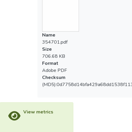
Name
354701.pdf
Size
706.68 KB
Format
Adobe PDF
Checksum
(MD5):0d7758d14bfa429a68dd1538f11
View metrics