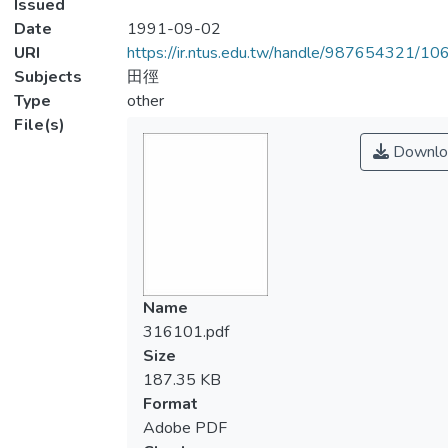
Issued
Date
1991-09-02
URI
https://ir.ntus.edu.tw/handle/987654321/1
Subjects
田徑
Type
other
File(s)
Downlo
Name
316101.pdf
Size
187.35 KB
Format
Adobe PDF