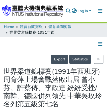
Log In
Home
體育新聞剪報
體育新聞剪報
Communities & Collections
世界柔道錦標賽(1991年西班牙) 周育萍上場奮戰落敗出局 曾小芬、許蔡傳、李政達 紛紛受挫/南韓、德國併列領先 中華吳玫玲名列第五級第七名
Research Outputs
Fundings & Projects
Details
People
Export
Statistics
Organizations
世界柔道錦標賽(1991年西班牙)
Statistics
周育萍上場奮戰落敗出局 曾小
芬、許蔡傳、李政達 紛紛受挫/
南韓、德國併列領先 中華吳玫玲
名列第五級第七名