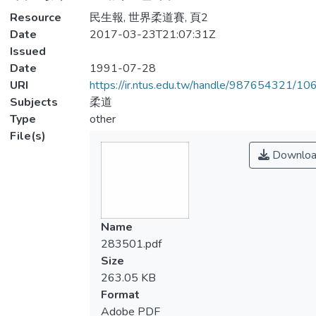
Resource
民生報, 世界柔道賽, 頁2
Date
2017-03-23T21:07:31Z
Issued
Date
1991-07-28
URI
https://ir.ntus.edu.tw/handle/987654321/1
Subjects
柔道
Type
other
File(s)
Downloa
Name
283501.pdf
Size
263.05 KB
Format
Adobe PDF