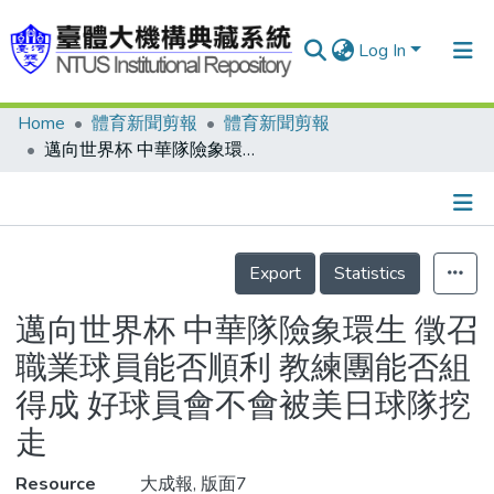
Log In
Home
體育新聞剪報
體育新聞剪報
Communities & Collections
邁向世界杯 中華隊險象環生 徵召職業球員能否順利 教練團能否組得成 好球員會不會被美日球隊挖走
Research Outputs
Fundings & Projects
Details
People
Export
Statistics
Organizations
邁向世界杯 中華隊險象環生 徵召
Statistics
職業球員能否順利 教練團能否組
得成 好球員會不會被美日球隊挖
走
Resource
大成報, 版面7