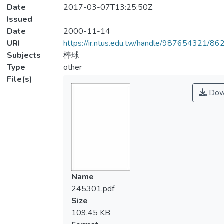
Date
2017-03-07T13:25:50Z
Issued
Date
2000-11-14
URI
https://ir.ntus.edu.tw/handle/987654321/86
Subjects
棒球
Type
other
File(s)
Dow
Name
245301.pdf
Size
109.45 KB