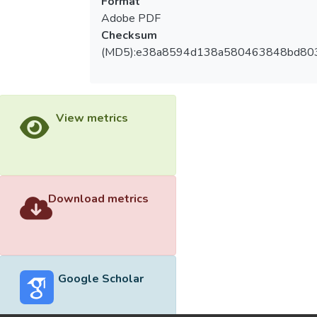
Format
Adobe PDF
Checksum
(MD5):e38a8594d138a580463848bd80
View metrics
Download metrics
Google Scholar