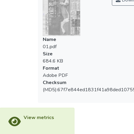
Down
Name
01.pdf
Size
684.6 KB
Format
Adobe PDF
Checksum
(MD5):67f7e844ed1831f41a98ded1075
View metrics