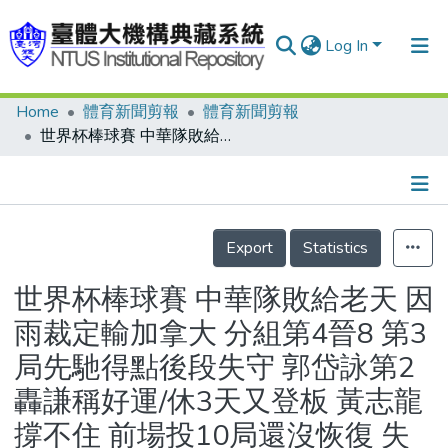
Log In
Home
體育新聞剪報
體育新聞剪報
Communities & Collections
世界杯棒球賽 中華隊敗給老天 因雨裁定輸加拿大 分組第4晉8 第3局先馳得點後段失守 郭岱詠第2轟謙稱好運/休3天又登板 黃志龍撐不住 前場投10局還沒恢復 失投被抓到連挨長打/調整姿勢 吳宗峻火力復活 感覺不錯敲進2打點/台灣妹呼朋引伴加油/飛撲接殺 郭銘仁技驚全場 精彩雙殺跑者傻眼 打進8強實現心願/世界杯棒球賽16強分組戰績表
Research Outputs
Fundings & Projects
Details
People
Export
Statistics
Organizations
世界杯棒球賽 中華隊敗給老天 因
Statistics
雨裁定輸加拿大 分組第4晉8 第3
局先馳得點後段失守 郭岱詠第2
轟謙稱好運/休3天又登板 黃志龍
撐不住 前場投10局還沒恢復 失