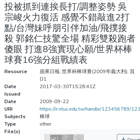
投被抓到連挨長打/調整姿勢 吳
宗峻火力復活 感覺不錯敲進2打
點/台灣妹呼朋引伴加油/飛撲接
殺 郭銘仁技驚全場 精彩雙殺跑者
傻眼 打進8強實現心願/世界杯棒
球賽16強分組戰績表
Resource
蘋果日報, 世界杯棒球賽(2009年義大利), 頁
D1
Date
2017-03-30T15:28:41Z
Issued
Date
2009-09-22
URI
https://ir.ntus.edu.tw/handle/123456789/1
Subjects
棒球
Type
other
File(s)