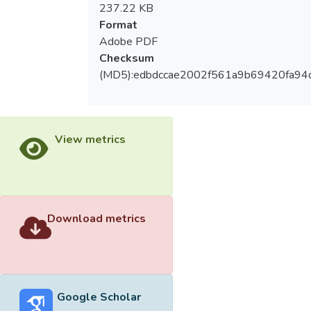
237.22 KB
Format
Adobe PDF
Checksum
(MD5):edbdccae2002f561a9b69420fa94
View metrics
Download metrics
Google Scholar