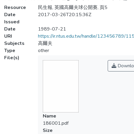
Resource
民生報, 英國高爾夫球公開賽, 頁5
Date
2017-03-26T20:15:36Z
Issued
Date
1989-07-21
URI
https://ir.ntus.edu.tw/handle/123456789/1
Subjects
高爾夫
Type
other
File(s)
Downlo
Name
186001.pdf
Size