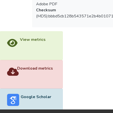
Adobe PDF
Checksum
(MD5):bbbd5cb128b543571e2b4b0107
View metrics
Download metrics
Google Scholar