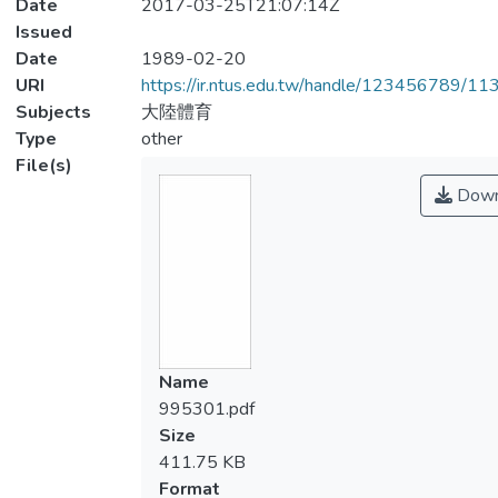
Date
2017-03-25T21:07:14Z
Issued
Date
1989-02-20
URI
https://ir.ntus.edu.tw/handle/123456789/1
Subjects
大陸體育
Type
other
File(s)
Down
Name
995301.pdf
Size
411.75 KB
Format