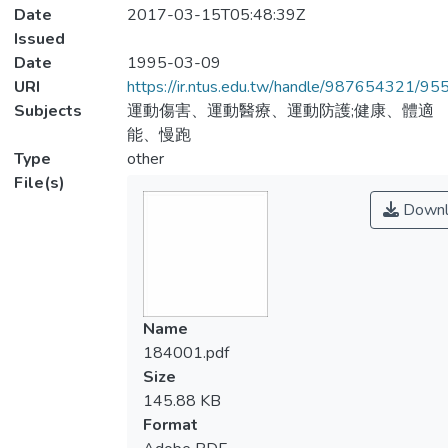
Date
2017-03-15T05:48:39Z
Issued
Date
1995-03-09
URI
https://ir.ntus.edu.tw/handle/987654321/95
Subjects
運動傷害、運動醫療、運動防護;健康、體適
能、慢跑
Type
other
File(s)
Downl
Name
184001.pdf
Size
145.88 KB
Format