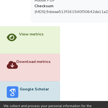
Adobe PDF
Checksum
(MD5):9cbeaa513f161540f30642da11a
View metrics
Download metrics
Google Scholar
We collect and process your personal information for the