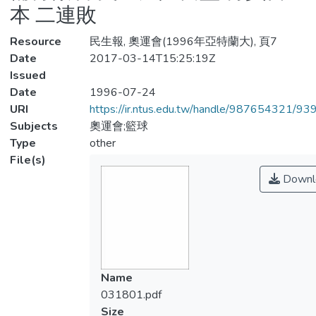
本 二連敗
Resource
民生報, 奧運會(1996年亞特蘭大), 頁7
Date
2017-03-14T15:25:19Z
Issued
Date
1996-07-24
URI
https://ir.ntus.edu.tw/handle/987654321/93
Subjects
奧運會;籃球
Type
other
File(s)
Downl
Name
031801.pdf
Size