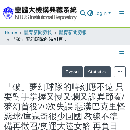
Log In
Home
體育新聞剪報
體育新聞剪報
Communities & Collections
「破」夢幻球隊的時刻應不遠 只要對手掌握又慢又爛又詭異節奏/夢幻首役20次失誤 惡漢巴克里怪惡球/庫寇奇很少回國 教練不準備再徵召/奧運大陸女籃 再負日本 二連敗
Research Outputs
Fundings & Projects
Details
People
Export
Statistics
Organizations
「破」夢幻球隊的時刻應不遠 只
Statistics
要對手掌握又慢又爛又詭異節奏/
夢幻首役20次失誤 惡漢巴克里怪
惡球/庫寇奇很少回國 教練不準
備再徵召/奧運大陸女籃 再負日