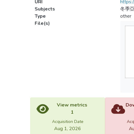
URI
https:
Subjects
冬季亞
Type
other
File(s)
View metrics
Dow
1
Acquisition Date
Acq
Aug 1, 2026
Au