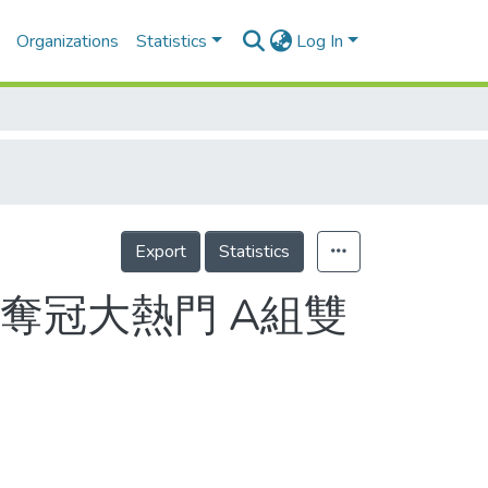
Organizations
Statistics
Log In
Export
Statistics
奪冠大熱門 A組雙