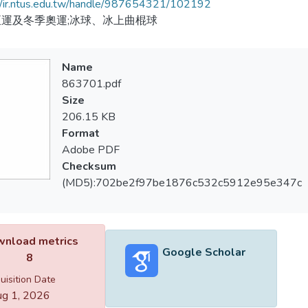
//ir.ntus.edu.tw/handle/987654321/102192
運及冬季奧運;冰球、冰上曲棍球
Name
863701.pdf
Size
206.15 KB
Format
Adobe PDF
Checksum
(MD5):702be2f97be1876c532c5912e95e347c
nload metrics
Google Scholar
8
uisition Date
g 1, 2026