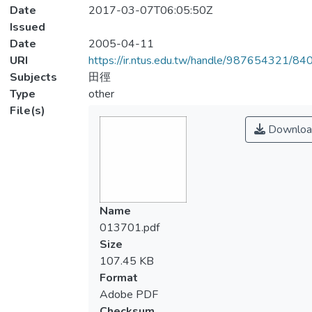
Date
2017-03-07T06:05:50Z
Issued
Date
2005-04-11
URI
https://ir.ntus.edu.tw/handle/987654321/84
Subjects
田徑
Type
other
File(s)
Downloa
Name
013701.pdf
Size
107.45 KB
Format
Adobe PDF
Checksum