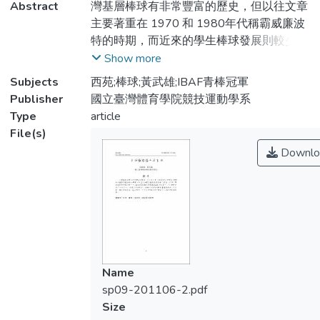
Abstract
灣基層棒球有非常豐富的歷史，但以往文章
主要著重在 1970 和 1980年代稱霸威廉波
特的時期，而近來的學生棒球發展則較少探
討。西苑中學則是新興的棒球勢力，在黃武
Show more
雄教練和張廖萬堅議員的支持下，於 1999
Subjects
西苑;棒球;黃武雄;IBAF青棒冠軍
年12 月正式成立，經過多年的耕耘，在國
Publisher
國立臺灣體育學院競技運動學系
內和國際的錦標賽屢創佳績，成為青少棒和
Type
article
青棒首屈一指的勁旅，並且在 2010 年拿下
File(s)
睽違已久的世界青棒冠軍。
Downlo
Name
sp09-201106-2.pdf
Size