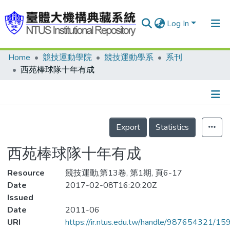
Log In
Home
競技運動學院
競技運動學系
系刊
Communities & Collections
西苑棒球隊十年有成
Research Outputs
Fundings & Projects
Details
People
Export
Statistics
Organizations
西苑棒球隊十年有成
Statistics
Resource
競技運動,第13卷, 第1期, 頁6-17
Date
2017-02-08T16:20:20Z
Issued
Date
2011-06
URI
https://ir.ntus.edu.tw/handle/987654321/15