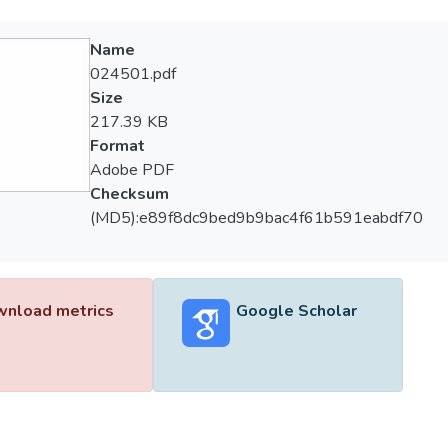
Name
024501.pdf
Size
217.39 KB
Format
Adobe PDF
Checksum
(MD5):e89f8dc9bed9b9bac4f61b591eabdf70
nload metrics
Google Scholar