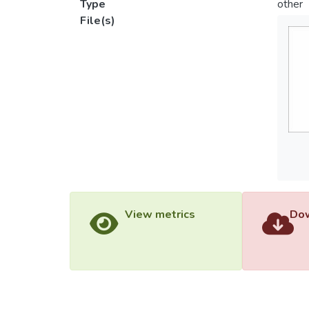
Type
other
File(s)
View metrics
Dow