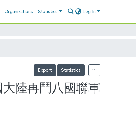
Organizations
Statistics
Log In
Export
Statistics
國大陸再鬥八國聯軍