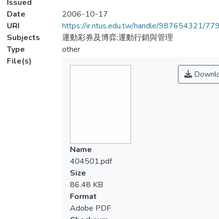
Issued
Date
2006-10-17
URI
https://ir.ntus.edu.tw/handle/987654321/77
Subjects
運動彩券及博弈;運動行銷與管理
Type
other
File(s)
Downl
Name
404501.pdf
Size
86.48 KB
Format
Adobe PDF