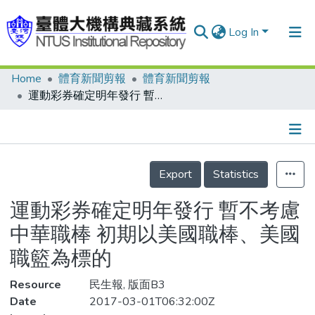
Log In
Home
體育新聞剪報
體育新聞剪報
Communities & Collections
運動彩券確定明年發行 暫不考慮中華職棒 初期以美國職棒、美國職籃為標的
Research Outputs
Fundings & Projects
Details
People
Export
Statistics
Organizations
運動彩券確定明年發行 暫不考慮
Statistics
中華職棒 初期以美國職棒、美國
職籃為標的
Resource
民生報, 版面B3
Date
2017-03-01T06:32:00Z