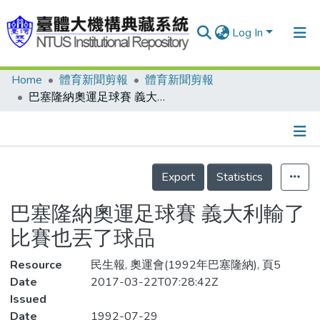
Log In
Home
體育新聞剪報
體育新聞剪報
Communities & Collections
巴塞隆納奧運足球賽 義大利輸了比賽也丟了球品
Research Outputs
Fundings & Projects
Details
People
Export
Statistics
Organizations
巴塞隆納奧運足球賽 義大利輸了
Statistics
比賽也丟了球品
Resource
民生報, 奧運會(1992年巴塞隆納), 頁5
Date
2017-03-22T07:28:42Z
Issued
Date
1992-07-29