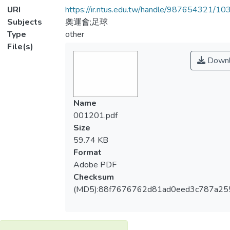
URI
https://ir.ntus.edu.tw/handle/987654321/1
Subjects
奧運會;足球
Type
other
File(s)
Downl
Name
001201.pdf
Size
59.74 KB
Format
Adobe PDF
Checksum
(MD5):88f7676762d81ad0eed3c787a25