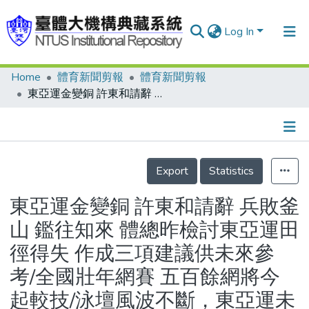
Log In
Home
體育新聞剪報
體育新聞剪報
Communities & Collections
東亞運金變銅 許東和請辭 兵敗釜山 鑑往知來 體總昨檢討東亞運田徑得失 作成三項建議供未來參考/全國壯年網賽 五百餘網將今起較技/泳壇風波不斷，東亞運未寫佳績，許東和引咎請辭亞運泳隊執行教練，希望能更專心訓練選手
Research Outputs
Fundings & Projects
Details
People
Export
Statistics
Organizations
東亞運金變銅 許東和請辭 兵敗釜
Statistics
山 鑑往知來 體總昨檢討東亞運田
徑得失 作成三項建議供未來參
考/全國壯年網賽 五百餘網將今
起較技/泳壇風波不斷，東亞運未