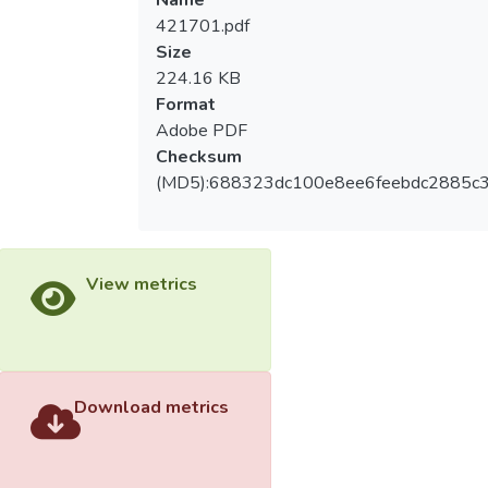
421701.pdf
Size
224.16 KB
Format
Adobe PDF
Checksum
(MD5):688323dc100e8ee6feebdc2885c
View metrics
Download metrics