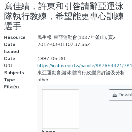
寫佳績，許東和引咎請辭亞運泳
隊執行教練，希望能更專心訓練
選手
Resource
民生報, 東亞運動會(1997年釜山), 頁2
Date
2017-03-01T07:37:55Z
Issued
Date
1997-05-30
URI
https://ir.ntus.edu.tw/handle/987654321/78
Subjects
東亞運動會;游泳;體育行政;體育評論及分析
Type
other
File(s)
Downl
Name