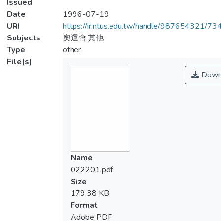
Issued
Date
1996-07-19
URI
https://ir.ntus.edu.tw/handle/987654321/73
Subjects
奧運會;其他
Type
other
File(s)
Down
Name
022201.pdf
Size
179.38 KB
Format
Adobe PDF