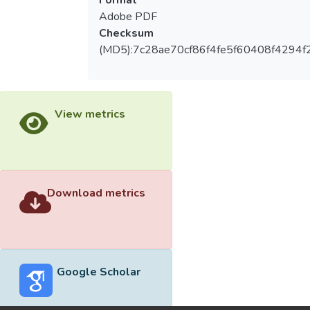
Format
Adobe PDF
Checksum
(MD5):7c28ae70cf86f4fe5f60408f4294f
View metrics
Download metrics
Google Scholar