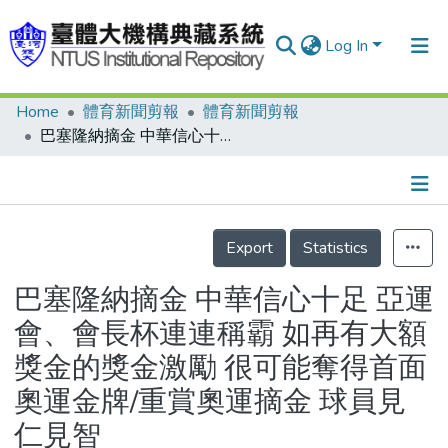
Log In
Home
體育新聞剪報
體育新聞剪報
Communities & Collections
巴塞隆納摘金 中華信心十足 亞運會、會長杯連連稱霸 如再有大額獎金的獎金激勵 很可能奪得首面奧運金牌/重賞奧運摘金 球員見仁見智
Research Outputs
Fundings & Projects
Details
People
Export
Statistics
Organizations
巴塞隆納摘金 中華信心十足 亞運
Statistics
會、會長杯連連稱霸 如再有大額
獎金的獎金激勵 很可能奪得首面
奧運金牌/重賞奧運摘金 球員見
仁見智