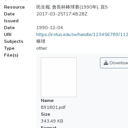
Resource
民生報, 會長杯棒球賽(1990年), 頁5
Date
2017-03-25T17:48:28Z
Issued
Date
1990-12-04
URI
https://ir.ntus.edu.tw/handle/123456789/1
Subjects
棒球
Type
other
File(s)
Downloa
Name
891801.pdf
Size
343.49 KB