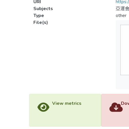
URI
https:
Subjects
亞運會
Type
other
File(s)
View metrics
Dow