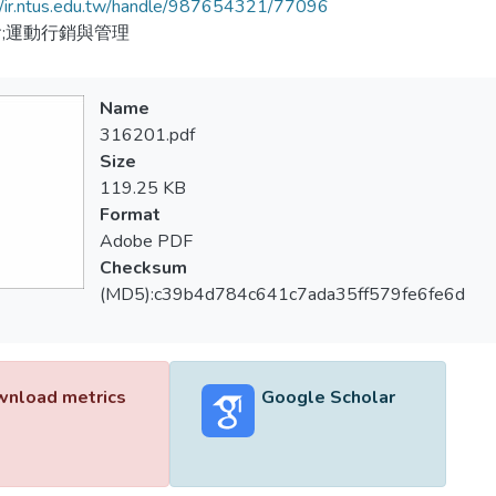
//ir.ntus.edu.tw/handle/987654321/77096
;運動行銷與管理
Name
316201.pdf
Size
119.25 KB
Format
Adobe PDF
Checksum
(MD5):c39b4d784c641c7ada35ff579fe6fe6d
nload metrics
Google Scholar