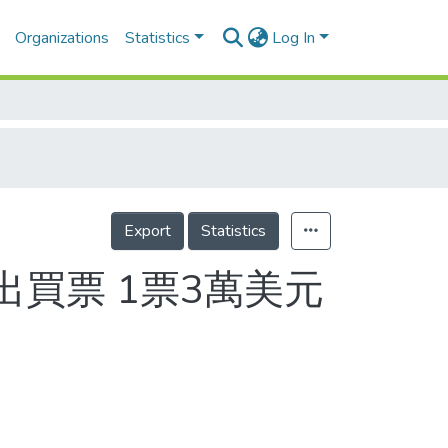
Organizations
Statistics
Log In
Export
Statistics
出買票 1票3萬美元