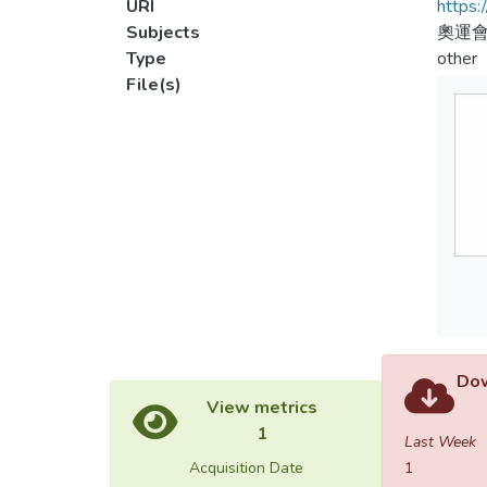
URI
https:
Subjects
奧運會
Type
other
File(s)
Dow
View metrics
1
Last Week
Acquisition Date
1