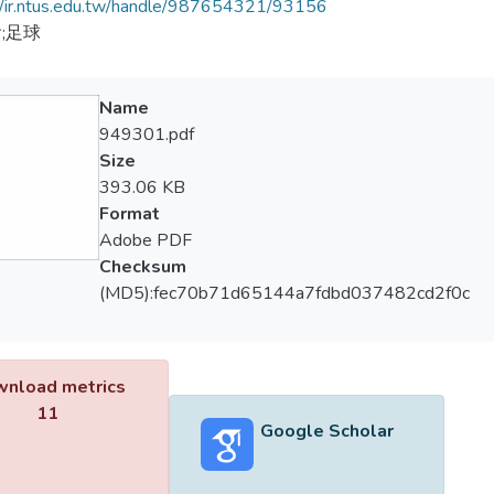
//ir.ntus.edu.tw/handle/987654321/93156
;足球
Name
949301.pdf
Size
393.06 KB
Format
Adobe PDF
Checksum
(MD5):fec70b71d65144a7fdbd037482cd2f0c
nload metrics
11
Google Scholar